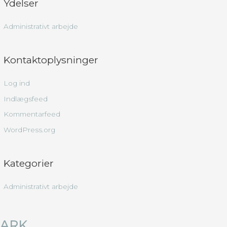
Ydelser
i
k
Administrativt arbejde
l
e
r
Kontaktoplysninger
,
Log ind
k
Indlægsfeed
a
p
Kommentarfeed
i
WordPress.org
t
l
Kategorier
e
r
Administrativt arbejde
,
i
ARK
n