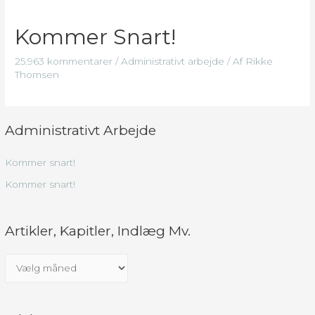
Kommer Snart!
25.963 kommentarer
/
Administrativt arbejde
/ Af
Rikke
Thomsen
Administrativt Arbejde
Kommer snart!
Kommer snart!
Artikler, Kapitler, Indlæg Mv.
A
r
t