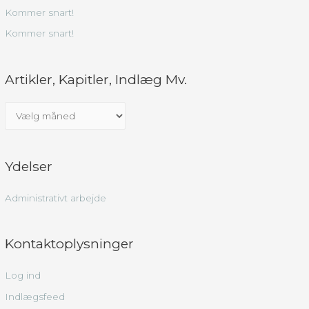
Kommer snart!
Kommer snart!
Artikler, Kapitler, Indlæg Mv.
A
r
t
Ydelser
i
k
Administrativt arbejde
l
e
r
Kontaktoplysninger
,
Log ind
k
Indlægsfeed
a