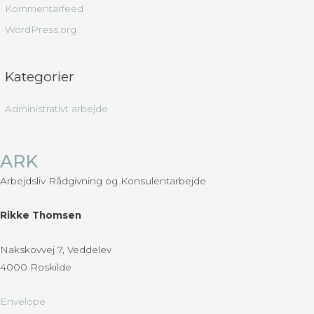
p
Kommentarfeed
i
WordPress.org
t
l
Kategorier
e
r
Administrativt arbejde
,
i
ARK
n
d
Arbejdsliv Rådgivning og Konsulentarbejde
l
æ
Rikke Thomsen
g
Nakskovvej 7, Veddelev
m
4000 Roskilde
v
.
Envelope